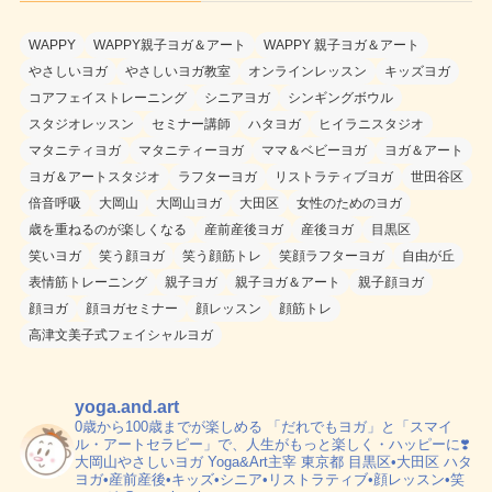
WAPPY
WAPPY親子ヨガ＆アート
WAPPY 親子ヨガ＆アート
やさしいヨガ
やさしいヨガ教室
オンラインレッスン
キッズヨガ
コアフェイストレーニング
シニアヨガ
シンギングボウル
スタジオレッスン
セミナー講師
ハタヨガ
ヒイラニスタジオ
マタニティヨガ
マタニティーヨガ
ママ＆ベビーヨガ
ヨガ＆アート
ヨガ＆アートスタジオ
ラフターヨガ
リストラティブヨガ
世田谷区
倍音呼吸
大岡山
大岡山ヨガ
大田区
女性のためのヨガ
歳を重ねるのが楽しくなる
産前産後ヨガ
産後ヨガ
目黒区
笑いヨガ
笑う顔ヨガ
笑う顔筋トレ
笑顔ラフターヨガ
自由が丘
表情筋トレーニング
親子ヨガ
親子ヨガ＆アート
親子顔ヨガ
顔ヨガ
顔ヨガセミナー
顔レッスン
顔筋トレ
高津文美子式フェイシャルヨガ
yoga.and.art
0歳から100歳までが楽しめる
「だれでもヨガ」と「スマイ
ル・アートセラピー」で、人生がもっと楽しく・ハッピーに❣️
大岡山やさしいヨガ Yoga&Art主宰
東京都 目黒区•大田区
ハタ
ヨガ•産前産後•キッズ•シニア•リストラティブ•顔レッスン•笑