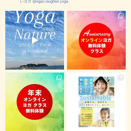
いヨガ
@egao.laughter.yoga