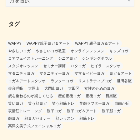
ー
カ
イ
タグ
ブ
WAPPY
WAPPY親子ヨガ＆アート
WAPPY 親子ヨガ＆アート
やさしいヨガ
やさしいヨガ教室
オンラインレッスン
キッズヨガ
コアフェイストレーニング
シニアヨガ
シンギングボウル
スタジオレッスン
セミナー講師
ハタヨガ
ヒイラニスタジオ
マタニティヨガ
マタニティーヨガ
ママ＆ベビーヨガ
ヨガ＆アート
ヨガ＆アートスタジオ
ラフターヨガ
リストラティブヨガ
世田谷区
倍音呼吸
大岡山
大岡山ヨガ
大田区
女性のためのヨガ
歳を重ねるのが楽しくなる
産前産後ヨガ
産後ヨガ
目黒区
笑いヨガ
笑う顔ヨガ
笑う顔筋トレ
笑顔ラフターヨガ
自由が丘
表情筋トレーニング
親子ヨガ
親子ヨガ＆アート
親子顔ヨガ
顔ヨガ
顔ヨガセミナー
顔レッスン
顔筋トレ
高津文美子式フェイシャルヨガ