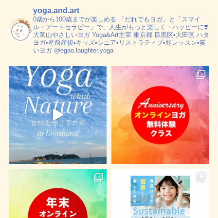
yoga.and.art
0歳から100歳までが楽しめる
「だれでもヨガ」と「スマイ
ル・アートセラピー」で、人生がもっと楽しく・ハッピーに❣️
大岡山やさしいヨガ Yoga&Art主宰
東京都 目黒区•大田区
ハタ
ヨガ•産前産後•キッズ•シニア•リストラティブ•顔レッスン•笑
いヨガ
@egao.laughter.yoga