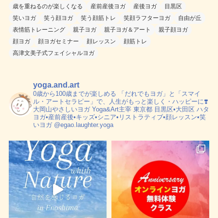
歳を重ねるのが楽しくなる
産前産後ヨガ
産後ヨガ
目黒区
笑いヨガ
笑う顔ヨガ
笑う顔筋トレ
笑顔ラフターヨガ
自由が丘
表情筋トレーニング
親子ヨガ
親子ヨガ＆アート
親子顔ヨガ
顔ヨガ
顔ヨガセミナー
顔レッスン
顔筋トレ
高津文美子式フェイシャルヨガ
yoga.and.art
0歳から100歳までが楽しめる
「だれでもヨガ」と「スマイ
ル・アートセラピー」で、人生がもっと楽しく・ハッピーに❣️
大岡山やさしいヨガ Yoga&Art主宰
東京都 目黒区•大田区
ハタ
ヨガ•産前産後•キッズ•シニア•リストラティブ•顔レッスン•笑
いヨガ
@egao.laughter.yoga