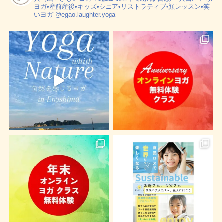
ヨガ•産前産後•キッズ•シニア•リストラティブ•顔レッスン•笑
いヨガ
@egao.laughter.yoga