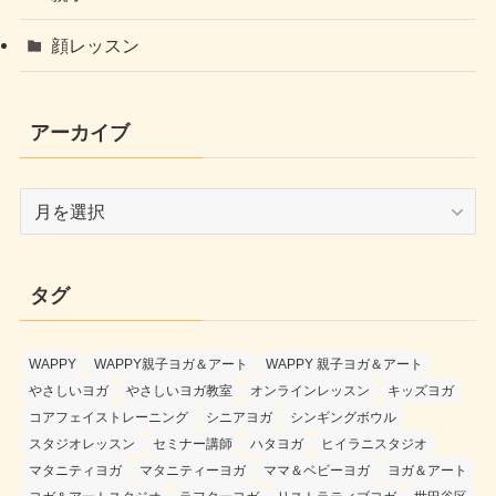
顔レッスン
アーカイブ
ア
ー
カ
イ
タグ
ブ
WAPPY
WAPPY親子ヨガ＆アート
WAPPY 親子ヨガ＆アート
やさしいヨガ
やさしいヨガ教室
オンラインレッスン
キッズヨガ
コアフェイストレーニング
シニアヨガ
シンギングボウル
スタジオレッスン
セミナー講師
ハタヨガ
ヒイラニスタジオ
マタニティヨガ
マタニティーヨガ
ママ＆ベビーヨガ
ヨガ＆アート