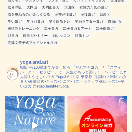
ヨガ＆アートスタジオ
ラフターヨガ
リストラティブヨガ
世田谷区
倍音呼吸
大岡山
大岡山ヨガ
大田区
女性のためのヨガ
歳を重ねるのが楽しくなる
産前産後ヨガ
産後ヨガ
目黒区
笑いヨガ
笑う顔ヨガ
笑う顔筋トレ
笑顔ラフターヨガ
自由が丘
表情筋トレーニング
親子ヨガ
親子ヨガ＆アート
親子顔ヨガ
顔ヨガ
顔ヨガセミナー
顔レッスン
顔筋トレ
高津文美子式フェイシャルヨガ
yoga.and.art
0歳から100歳までが楽しめる
「だれでもヨガ」と「スマイ
ル・アートセラピー」で、人生がもっと楽しく・ハッピーに❣️
大岡山やさしいヨガ Yoga&Art主宰
東京都 目黒区•大田区
ハタ
ヨガ•産前産後•キッズ•シニア•リストラティブ•顔レッスン•笑
いヨガ
@egao.laughter.yoga